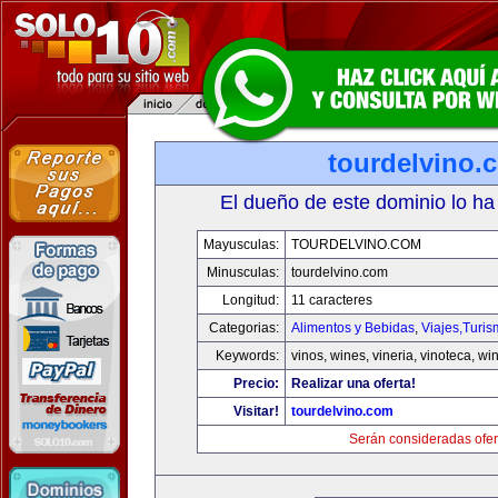
tourdelvino.
El dueño de este dominio lo ha
Mayusculas:
TOURDELVINO.COM
Minusculas:
tourdelvino.com
Longitud:
11 caracteres
Categorias:
Alimentos y Bebidas
,
Viajes,Turi
Keywords:
vinos, wines, vineria, vinoteca, wi
Precio:
Realizar una oferta!
Visitar!
tourdelvino.com
Serán consideradas ofer