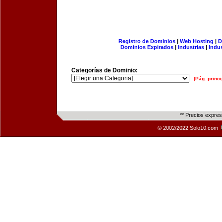
Registro de Dominios
|
Web Hosting
|
D
Dominios Expirados
|
Industrias
|
Indu
Categorías de Dominio:
[Pág. princi
** Precios expre
© 2002/2022 Solo10.com