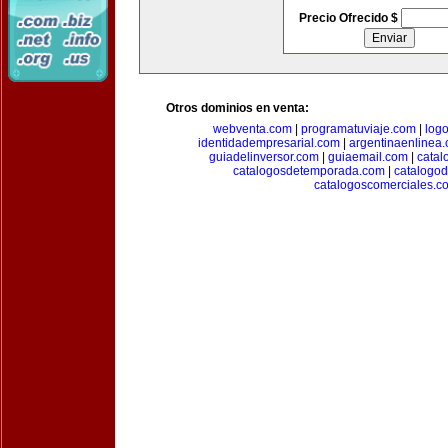
Precio Ofrecido $
Otros dominios en venta:
webventa.com
|
programatuviaje.com
|
log
identidadempresarial.com
|
argentinaenlinea
guiadelinversor.com
|
guiaemail.com
|
catal
catalogosdetemporada.com
|
catalogo
catalogoscomerciales.c