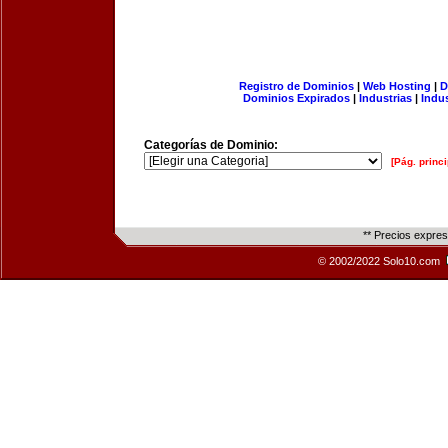
Registro de Dominios
|
Web Hosting
|
D
Dominios Expirados
|
Industrias
|
Indu
Categorías de Dominio:
[Pág. princi
** Precios expre
© 2002/2022 Solo10.com