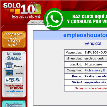
empleoshousto
Vendido!
Mayusculas:
EMPLEOSHOUS
Minusculas:
empleoshouston
Longitud:
14 caracteres
Categorias:
Profesiones y E
Precio:
Realizar una ofe
Visitar!
empleoshousto
Serán consideradas ofer