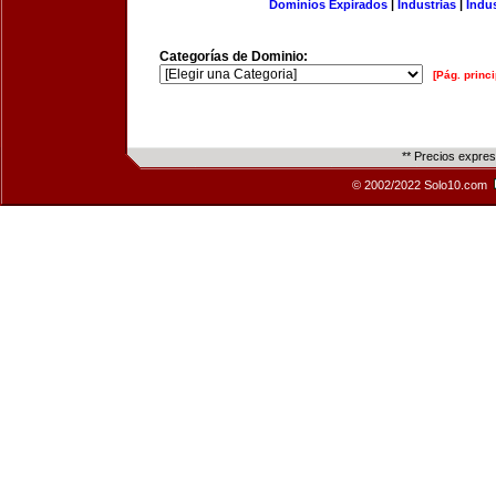
Dominios Expirados
|
Industrias
|
Indu
Categorías de Dominio:
[Pág. princi
** Precios expre
© 2002/2022 Solo10.com