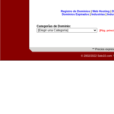
Registro de Dominios
|
Web Hosting
|
D
Dominios Expirados
|
Industrias
|
Indu
Categorías de Dominio:
[Pág. princi
** Precios expre
© 2002/2022 Solo10.com