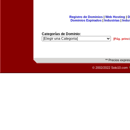
Registro de Dominios
|
Web Hosting
|
D
Dominios Expirados
|
Industrias
|
Indu
Categorías de Dominio:
[Pág. princi
** Precios expre
© 2002/2022 Solo10.com