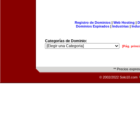
Registro de Dominios
|
Web Hosting
|
D
Dominios Expirados
|
Industrias
|
Indu
Categorías de Dominio:
[Pág. princi
** Precios expre
© 2002/2022 Solo10.com