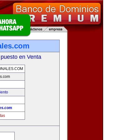
ales.com
 puesto en Venta
ONALES.COM
es.com
iento
es.com
tas