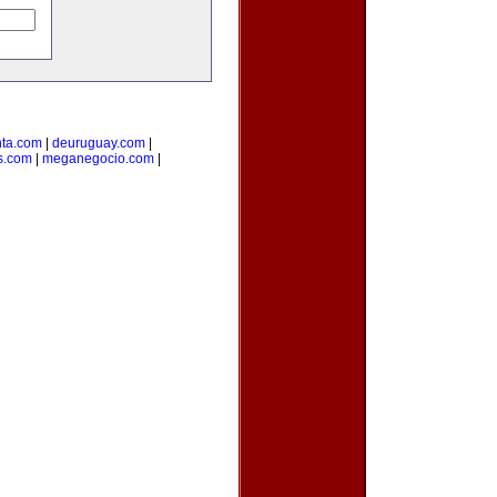
ta.com
|
deuruguay.com
|
s.com
|
meganegocio.com
|