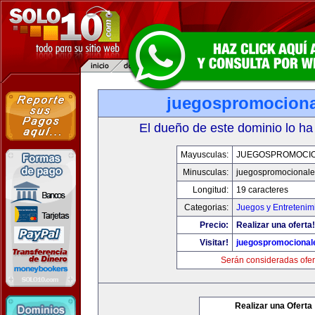
juegospromocion
El dueño de este dominio lo ha
Mayusculas:
JUEGOSPROMOCI
Minusculas:
juegospromocional
Longitud:
19 caracteres
Categorias:
Juegos y Entretenim
Precio:
Realizar una oferta!
Visitar!
juegospromocional
Serán consideradas ofer
Realizar una Oferta