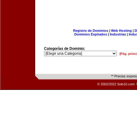
Registro de Dominios
|
Web Hosting
|
D
Dominios Expirados
|
Industrias
|
Indu
Categorías de Dominio:
[Pág. princi
** Precios expre
© 2002/2022 Solo10.com