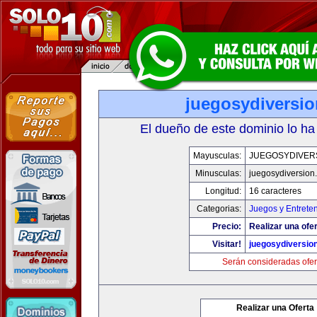
juegosydiversi
El dueño de este dominio lo ha
Mayusculas:
JUEGOSYDIVER
Minusculas:
juegosydiversion
Longitud:
16 caracteres
Categorias:
Juegos y Entrete
Precio:
Realizar una ofer
Visitar!
juegosydiversio
Serán consideradas ofer
Realizar una Oferta