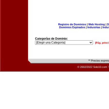
Registro de Dominios
|
Web Hosting
|
D
Dominios Expirados
|
Industrias
|
Indu
Categorías de Dominio:
[Pág. princi
** Precios expre
© 2002/2022 Solo10.com