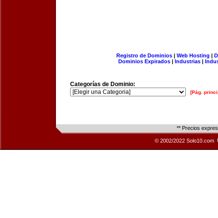
Registro de Dominios
|
Web Hosting
|
D
Dominios Expirados
|
Industrias
|
Indu
Categorías de Dominio:
[Pág. princi
** Precios expre
© 2002/2022 Solo10.com