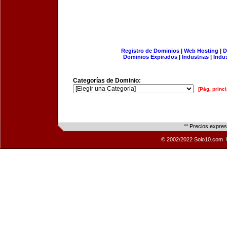
Registro de Dominios
|
Web Hosting
|
D
Dominios Expirados
|
Industrias
|
Indu
Categorías de Dominio:
[Pág. princi
** Precios expre
© 2002/2022 Solo10.com