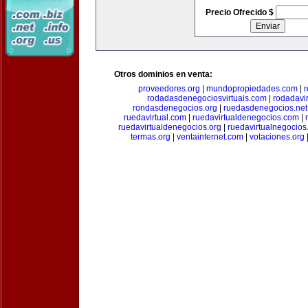
Precio Ofrecido $
Otros dominios en venta:
proveedores.org
|
mundopropiedades.com
|
r
rodadasdenegociosvirtuais.com
|
rodadavi
rondasdenegocios.org
|
ruedasdenegocios.net
ruedavirtual.com
|
ruedavirtualdenegocios.com
|
ruedavirtualdenegocios.org
|
ruedavirtualnegocios
termas.org
|
ventainternet.com
|
votaciones.org