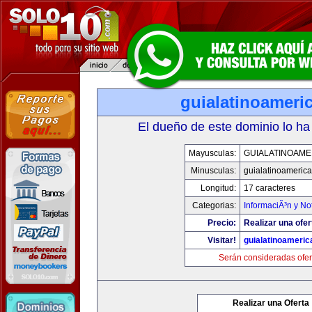
guialatinoameri
El dueño de este dominio lo ha
Mayusculas:
GUIALATINOAME
Minusculas:
guialatinoameric
Longitud:
17 caracteres
Categorias:
InformaciÃ³n y Not
Precio:
Realizar una ofer
Visitar!
guialatinoameri
Serán consideradas ofer
Realizar una Oferta