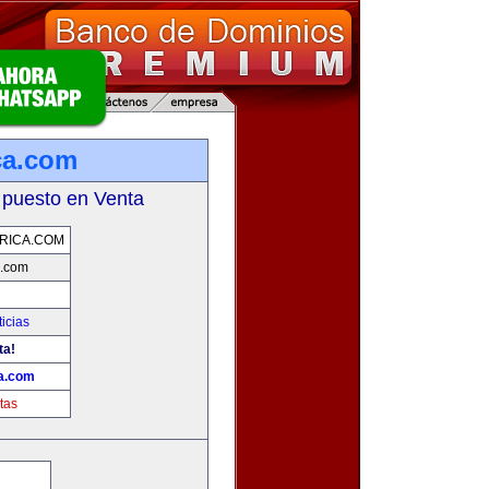
ca.com
 puesto en Venta
RICA.COM
a.com
icias
ta!
ca.com
tas