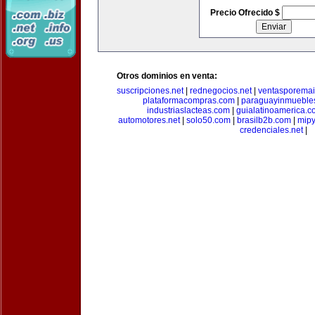
Precio Ofrecido $
Otros dominios en venta:
suscripciones.net
|
rednegocios.net
|
ventasporemai
plataformacompras.com
|
paraguayinmueble
industriaslacteas.com
|
guialatinoamerica.
automotores.net
|
solo50.com
|
brasilb2b.com
|
mip
credenciales.net
|