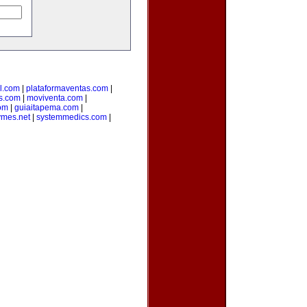
l.com
|
plataformaventas.com
|
s.com
|
moviventa.com
|
com
|
guiaitapema.com
|
ymes.net
|
systemmedics.com
|