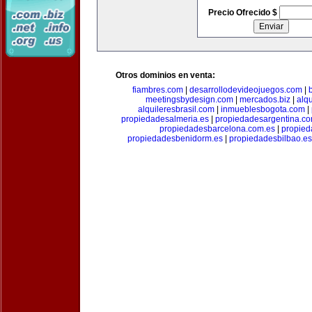
Precio Ofrecido $
Otros dominios en venta:
fiambres.com
|
desarrollodevideojuegos.com
|
meetingsbydesign.com
|
mercados.biz
|
alq
alquileresbrasil.com
|
inmueblesbogota.com
|
propiedadesalmeria.es
|
propiedadesargentina.c
propiedadesbarcelona.com.es
|
propied
propiedadesbenidorm.es
|
propiedadesbilbao.es