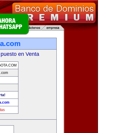
ta.com
 puesto en Venta
GOTA.COM
a.com
rta!
a.com
tas