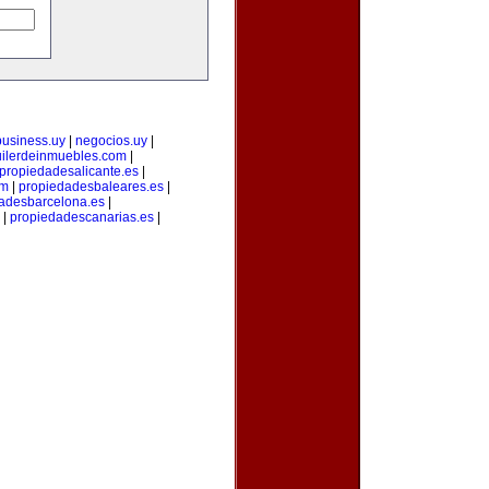
business.uy
|
negocios.uy
|
uilerdeinmuebles.com
|
propiedadesalicante.es
|
om
|
propiedadesbaleares.es
|
adesbarcelona.es
|
|
propiedadescanarias.es
|